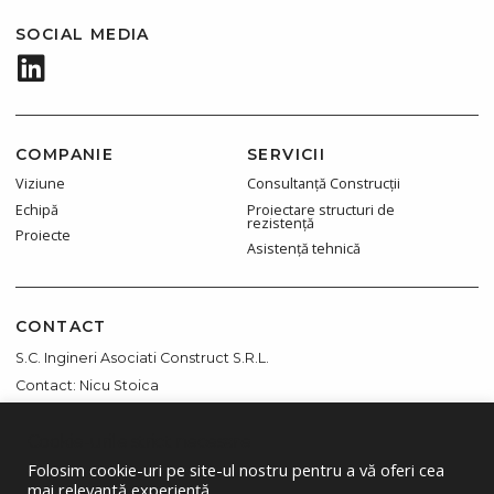
SOCIAL MEDIA
COMPANIE
SERVICII
Viziune
Consultanță Construcții
Echipă
Proiectare structuri de
rezistență
Proiecte
Asistență tehnică
CONTACT
S.C. Ingineri Asociati Construct S.R.L.
Contact: Nicu Stoica
Str. Turnul Eiffel, nr 31, Sector 2, Buc
Cookie-urile strict necesare
office@ingineria.com
0762570448
Folosim cookie-uri pe site-ul nostru pentru a vă oferi cea
mai relevantă experiență.