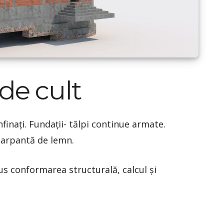
 de cult
finați. Fundații- tălpi continue armate.
șarpantă de lemn.
us conformarea structurală, calcul și