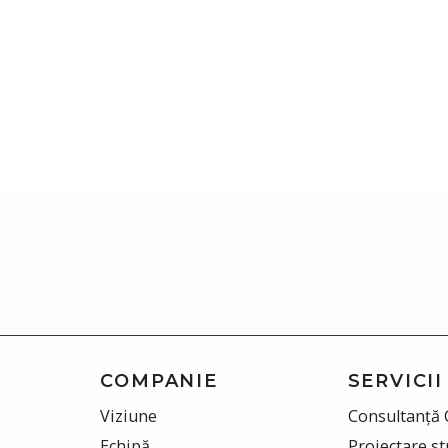
COMPANIE
SERVICII
Viziune
Consultanță 
Echipă
Proiectare st