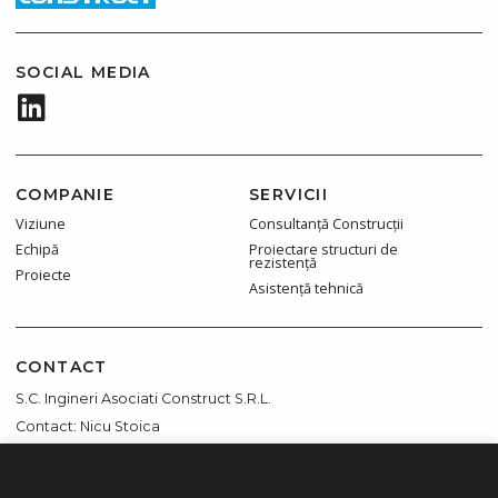
SOCIAL MEDIA
COMPANIE
SERVICII
Viziune
Consultanță Construcții
Echipă
Proiectare structuri de
rezistență
Proiecte
Asistență tehnică
CONTACT
S.C. Ingineri Asociati Construct S.R.L.
Contact: Nicu Stoica
Str. Turnul Eiffel, nr 31, Sector 2, Buc
Cookie-urile strict necesare
office@ingineria.com