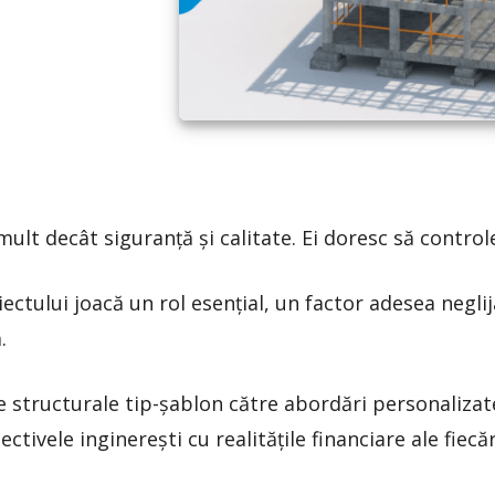
mult decât siguranță și calitate. Ei doresc să control
iectului joacă un rol esențial, un factor adesea negli
.
e structurale tip-șablon către abordări personalizate
ctivele inginerești cu realitățile financiare ale fiecă