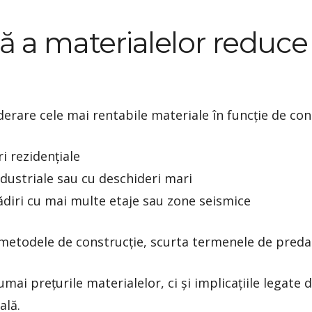
ă a materialelor reduce 
derare cele mai rentabile materiale în funcție de co
i rezidențiale
industriale sau cu deschideri mari
ădiri cu mai multe etaje sau zone seismice
 metodele de construcție, scurta termenele de predar
mai prețurile materialelor, ci și implicațiile legate 
ală.