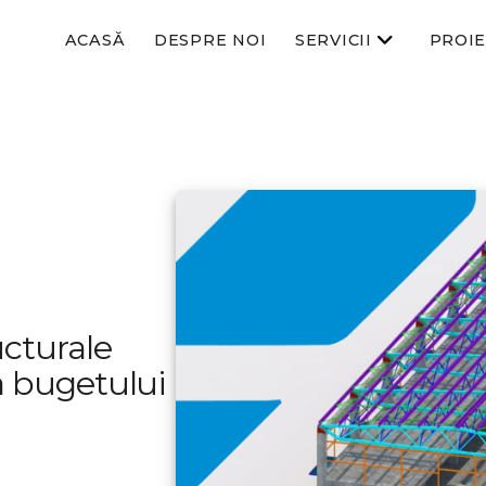
ACASĂ
DESPRE NOI
SERVICII
PROI
ucturale
a bugetului