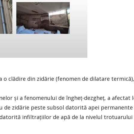
la o clădire din zidărie (fenomen de dilatare termică)
anelor și a fenomenului de îngheț-dezgheț, a afectat 
eu de zidărie peste subsol datorită apei permanente 
datorită infiltrațiilor de apă de la nivelul trotuarul