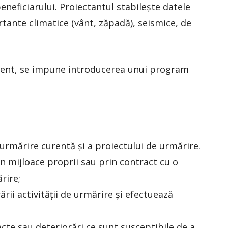
eneficiarului. Proiectantul stabilește datele
rtante climatice (vânt, zăpadă), seismice, de
curent, se impune introducerea unui program
rmărire curentă și a proiectului de urmărire.
in mijloace proprii sau prin contract cu o
rire;
ii activității de urmărire și efectuează
ecte sau deteriorări ce sunt susceptibile de a