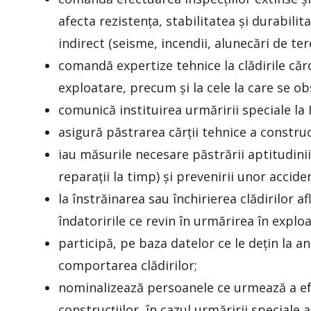
afecta rezistența, stabilitatea și durabili
indirect (seisme, incendii, alunecări de teren
comandă expertize tehnice la clădirile căro
exploatare, precum și la cele la care se ob
comunică instituirea urmăririi speciale la 
asigură păstrarea cărții tehnice a construc
iau măsurile necesare păstrării aptitudinii
reparații la timp) și prevenirii unor accid
la înstrăinarea sau închirierea clădirilor a
îndatoririle ce revin în urmărirea în exploa
participă, pe baza datelor ce le dețin la 
comportarea clădirilor;
nominalizează persoanele ce urmează a efe
construcțiilor, în cazul urmăririi speciale