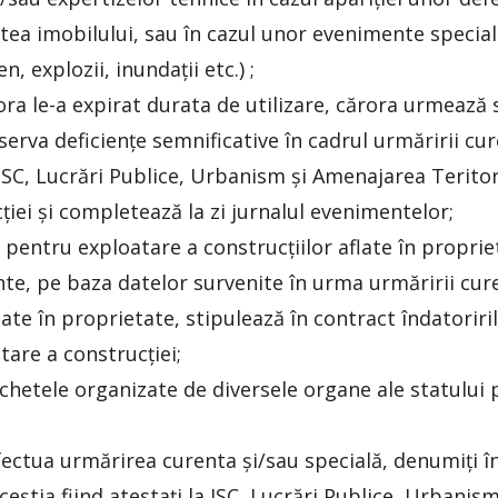
tatea imobilului, sau în cazul unor evenimente specia
, explozii, inundații etc.) ;
ra le-a expirat durata de utilizare, cărora urmează s
serva deficiențe semnificative în cadrul urmăririi cu
ISC, Lucrări Publice, Urbanism și Amenajarea Teritori
ției și completează la zi jurnalul evenimentelor;
 pentru exploatare a construcțiilor aflate în propriet
ente, pe baza datelor survenite în urma urmăririi cur
flate în proprietate, stipulează în contract îndatoriril
tare a construcției;
anchetele organizate de diversele organe ale statulu
ctua urmărirea curenta și/sau specială, denumiți î
 aceștia fiind atestați la ISC, Lucrări Publice, Urban