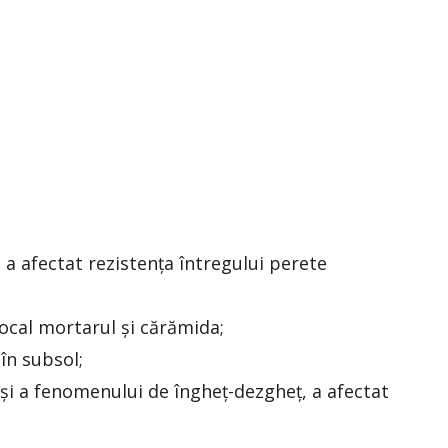
, a afectat rezistența întregului perete
local mortarul și cărămida;
în subsol;
ui și a fenomenului de îngheț-dezgheț, a afectat