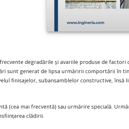
frecvente degradările și avariile produse de factori 
i sunt generat de lipsa urmăririi comportării în ti
elul finisajelor, subansamblelor constructive, însă 
ntă (cea mai frecventă) sau urmărire specială. Urmări
ființarea clădirii.