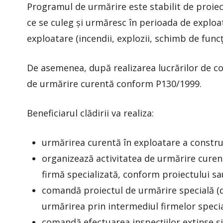
Programul de urmărire este stabilit de proiecta
ce se culeg și urmăresc în perioada de exploat
exploatare (incendii, explozii, schimb de funcț
De asemenea, după realizarea lucrărilor de c
de urmărire curentă conform P130/1999.
Beneficiarul clădirii va realiza:
urmărirea curentă în exploatare a constru
organizează activitatea de urmărire curent
firmă specializată, conform proiectului sau
comandă proiectul de urmărire specială (da
urmărirea prin intermediul firmelor specia
comandă efectuarea inspecțiilor extinse și