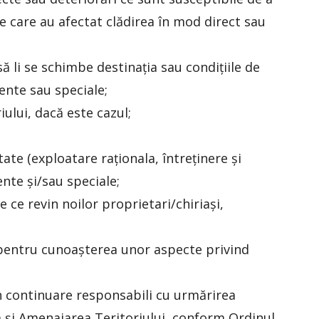
le care au afectat clădirea în mod direct sau
ă li se schimbe destinația sau condițiile de
rente sau speciale;
ului, dacă este cazul;
ate (exploatare raționala, întreținere și
ente și/sau speciale;
e ce revin noilor proprietari/chiriași,
i pentru cunoașterea unor aspecte privind
n continuare responsabili cu urmărirea
ism și Amenajarea Teritoriului, conform Ordinul