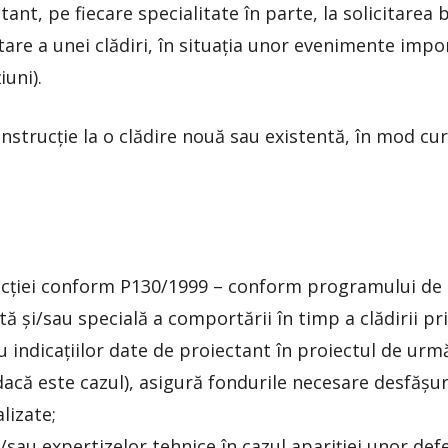
nt, pe fiecare specialitate în parte, la solicitarea b
are a unei clădiri, în situația unor evenimente impo
iuni).
onstrucție la o clădire nouă sau existentă, în mod 
cției conform P130/1999 – conform programului de u
ă și/sau specială a comportării în timp a clădirii pr
 indicațiilor date de proiectant în proiectul de urmă
că este cazul), asigură fondurile necesare desfășurăr
lizate;
/sau expertizelor tehnice în cazul apariției unor def